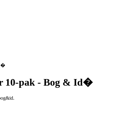
Id�
r 10-pak - Bog & Id�
bog&id.