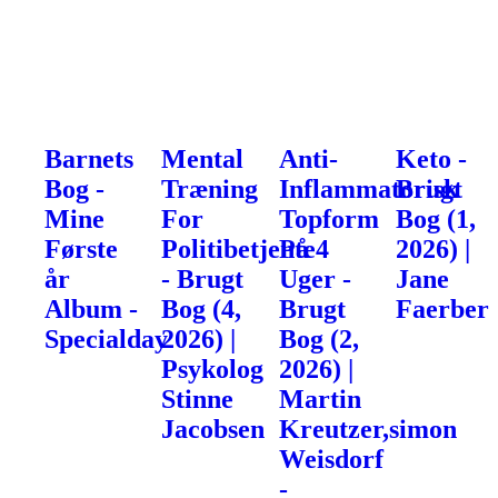
Barnets
Mental
Anti-
Keto -
Bog -
Træning
Inflammatorisk
Brugt
Mine
For
Topform
Bog (1,
Første
Politibetjente
På 4
2026) |
år
- Brugt
Uger -
Jane
Album -
Bog (4,
Brugt
Faerber
Specialday
2026) |
Bog (2,
Psykolog
2026) |
Stinne
Martin
Jacobsen
Kreutzer,simon
Weisdorf
-