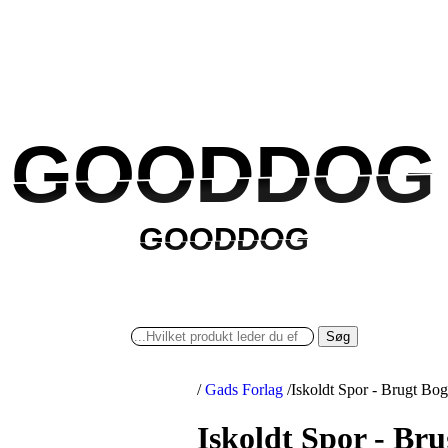
GOODDOG
GOODDOG
GOODDOG
GOODDOG
Søg
/
Gads Forlag
/
Iskoldt Spor - Brugt Bog
Iskoldt Spor - Bru