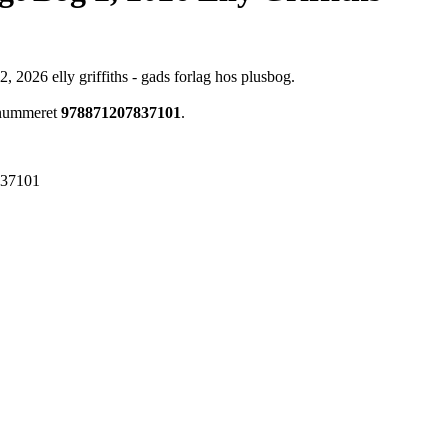
, 2026 elly griffiths - gads forlag hos plusbog.
renummeret
978871207837101
.
837101