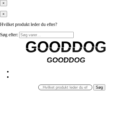
×
×
Hvilket produkt leder du efter?
Søg efter:
GOODDOG
GOODDOG
GOODDOG
GOODDOG
Søg