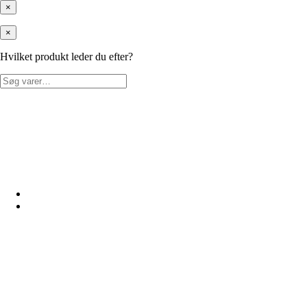
×
×
Hvilket produkt leder du efter?
Søg
efter: