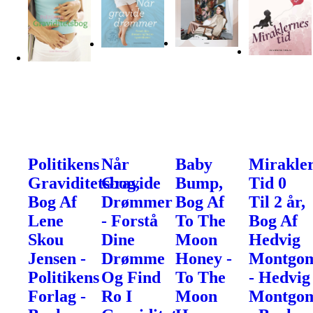
Politikens
Når
Baby
Mirakle
Graviditetsbog,
Gravide
Bump,
Tid 0
Bog Af
Drømmer
Bog Af
Til 2 år,
Lene
- Forstå
To The
Bog Af
Skou
Dine
Moon
Hedvig
Jensen -
Drømme
Honey -
Montgo
Politikens
Og Find
To The
- Hedvig
Forlag -
Ro I
Moon
Montgo