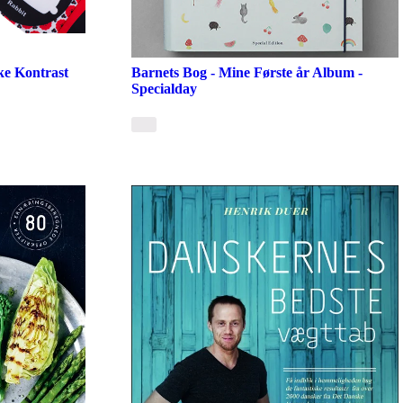
ke Kontrast
Barnets Bog - Mine Første år Album -
Specialday