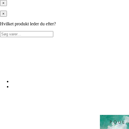
×
×
Hvilket produkt leder du efter?
Søg
efter: