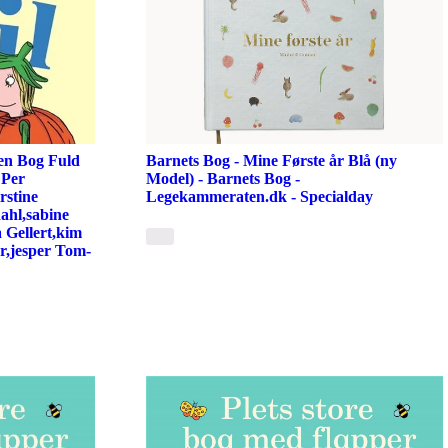
en Bog Fuld
Barnets Bog - Mine Første år Blå (ny
 Per
Model) - Barnets Bog -
rstine
Legekammeraten.dk - Specialday
ahl,sabine
 Gellert,kim
r,jesper Tom-