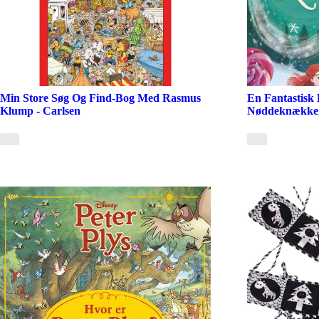
Min Store Søg Og Find-Bog Med Rasmus
En Fantastis
Klump - Carlsen
Nøddeknækkere