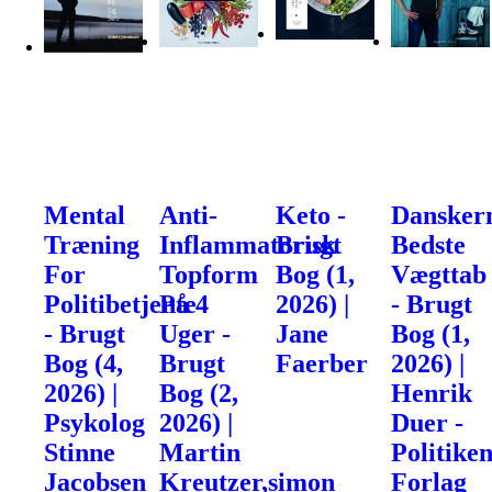
Mental
Anti-
Keto -
Dansker
Træning
Inflammatorisk
Brugt
Bedste
For
Topform
Bog (1,
Vægttab
Politibetjente
På 4
2026) |
- Brugt
- Brugt
Uger -
Jane
Bog (1,
Bog (4,
Brugt
Faerber
2026) |
2026) |
Bog (2,
Henrik
Psykolog
2026) |
Duer -
Stinne
Martin
Politike
Jacobsen
Kreutzer,simon
Forlag