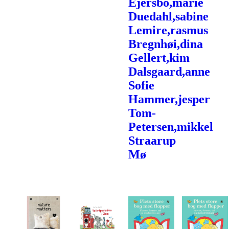
Ejersbo,marie
Duedahl,sabine
Lemire,rasmus
Bregnhøi,dina
Gellert,kim
Dalsgaard,anne
Sofie
Hammer,jesper
Tom-
Petersen,mikkel
Straarup
Mø