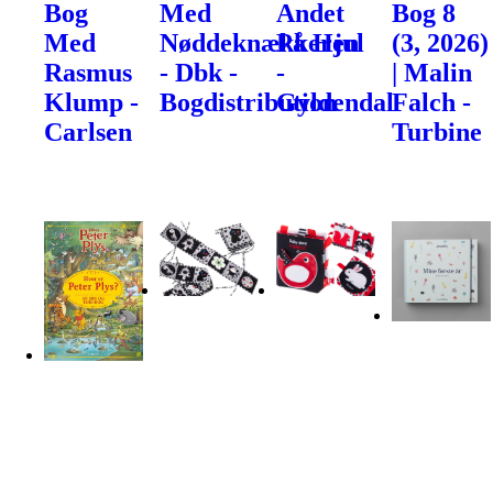
Bog
Med
Andet
Bog 8
Med
Nøddeknækkeren
På Hjul
(3, 2026)
Rasmus
- Dbk -
-
| Malin
Klump -
Bogdistribution
Gyldendal
Falch -
Carlsen
Turbine