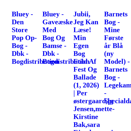
Bluey -
Bluey -
Jubii,
Barnets
Den
Gaveæske
Jeg Kan
Bog -
Store
Med
Læse!
Mine
Pop Op-
Bog Og
Min
Første
Bog -
Bamse -
Egen
år Blå
Dbk -
Dbk -
Bog
(ny
Bogdistribution
Bogdistribution
Fuld Af
Model) -
Fest Og
Barnets
Ballade
Bog -
(1, 2026)
Legekam
| Per
-
østergaard,lg
Speciald
Jensen,mette-
Kirstine
Bak,sara