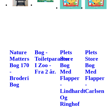
Nature
Bog -
Plets
Plets
Matters
Toiletparaden
Store
Store
Bog 170
I Zoo -
Bog
Bog
-
Fra 2 år.
Med
Med
Broderi
Flapper
Flapper
Bog
-
-
Lindhardt
Carlsen
Og
Ringhof