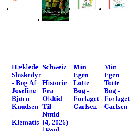
Hæklede
Schweiz
Min
Min
Slaskedyr
´
Egen
Egen
- Bog Af
Historie
Lotte
Totte
Josefine
Fra
Bog -
Bog -
Bjørn
Oldtid
Forlaget
Forlaget
Knudsen
Til
Carlsen
Carlsen
-
Nutid
Klematis
(4, 2026)
| Poul