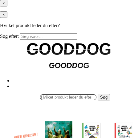
×
×
Hvilket produkt leder du efter?
Søg efter:
GOODDOG
GOODDOG
GOODDOG
GOODDOG
Søg