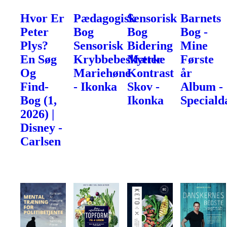
Hvor Er
Pædagogisk
Sensorisk
Barnets
Peter
Bog
Bog
Bog -
Plys?
Sensorisk
Bidering
Mine
En Søg
Krybbebeskytter
Mærke
Første
Og
Mariehøne
Kontrast
år
Find-
- Ikonka
Skov -
Album -
Bog (1,
Ikonka
Speciald
2026) |
Disney -
Carlsen