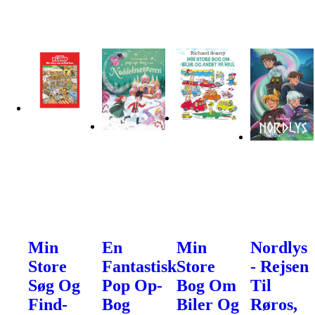
Min
En
Min
Nordlys
Store
Fantastisk
Store
- Rejsen
Søg Og
Pop Op-
Bog Om
Til
Find-
Bog
Biler Og
Røros,