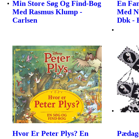
Min Store Søg Og Find-Bog
En Fan
Med Rasmus Klump -
Med N
Carlsen
Dbk - 
Hvor Er Peter Plys? En
Pædago