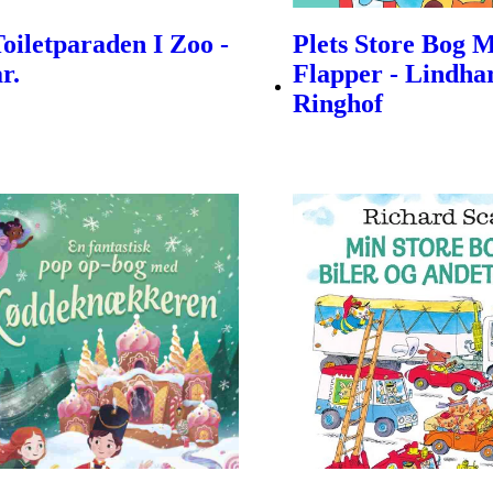
Toiletparaden I Zoo -
Plets Store Bog 
r.
Flapper - Lindha
Ringhof