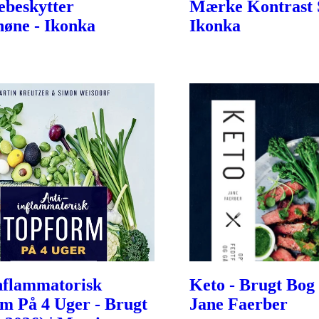
beskytter
Mærke Kontrast 
øne - Ikonka
Ikonka
nflammatorisk
Keto - Brugt Bog (
m På 4 Uger - Brugt
Jane Faerber