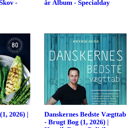
Skov -
år Album - Specialday
1, 2026) |
Danskernes Bedste Vægttab
- Brugt Bog (1, 2026) |