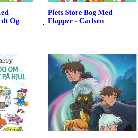
Med
Plets Store Bog Med
rdt Og
Flapper - Carlsen