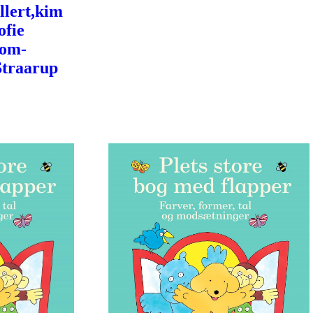
llert,kim
ofie
Tom-
Straarup