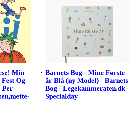
æse! Min
Barnets Bog - Mine Første
 Fest Og
år Blå (ny Model) - Barnets
| Per
Bog - Legekammeraten.dk -
sen,mette-
Specialday
a