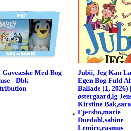
- Gaveæske Med Bog
Jubii, Jeg Kan L
se - Dbk -
Egen Bog Fuld Af
tribution
Ballade (1, 2026) 
østergaard,lg Jen
Kirstine Bak,sar
Ejersbo,marie
Duedahl,sabine
Lemire,rasmus