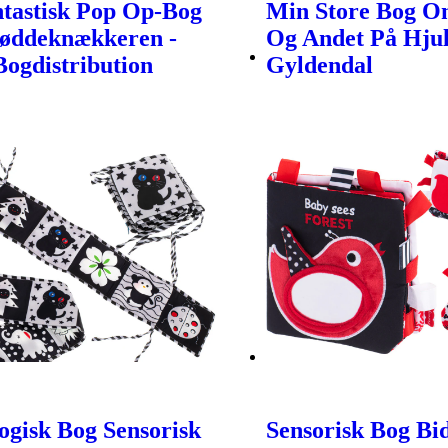
tastisk Pop Op-Bog
Min Store Bog O
øddeknækkeren -
Og Andet På Hjul
Bogdistribution
Gyldendal
gisk Bog Sensorisk
Sensorisk Bog Bi