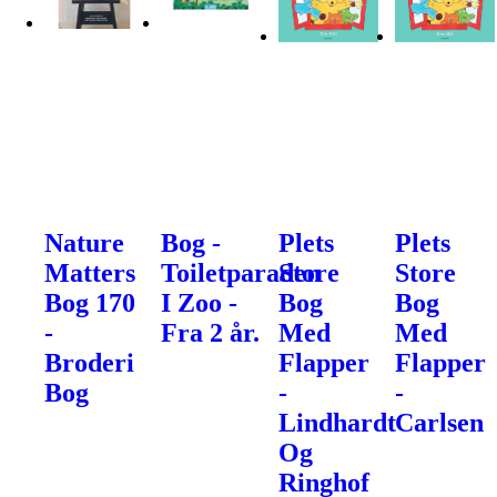
Nature
Bog -
Plets
Plets
Matters
Toiletparaden
Store
Store
Bog 170
I Zoo -
Bog
Bog
-
Fra 2 år.
Med
Med
Broderi
Flapper
Flapper
Bog
-
-
Lindhardt
Carlsen
Og
Ringhof