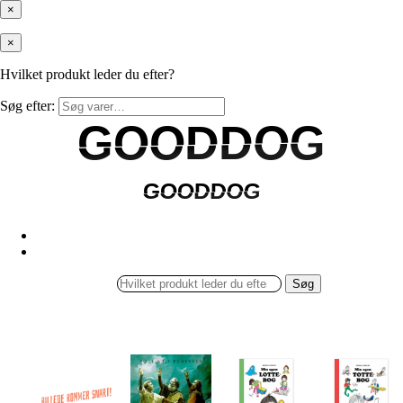
×
×
Hvilket produkt leder du efter?
Søg efter:
GOODDOG
GOODDOG
GOODDOG
GOODDOG
Søg