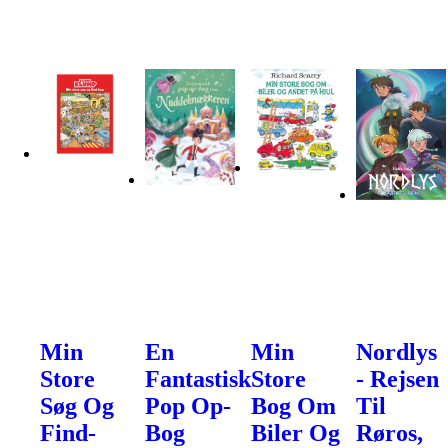
Min
En
Min
Nordlys
Store
Fantastisk
Store
- Rejsen
Søg Og
Pop Op-
Bog Om
Til
Find-
Bog
Biler Og
Røros,