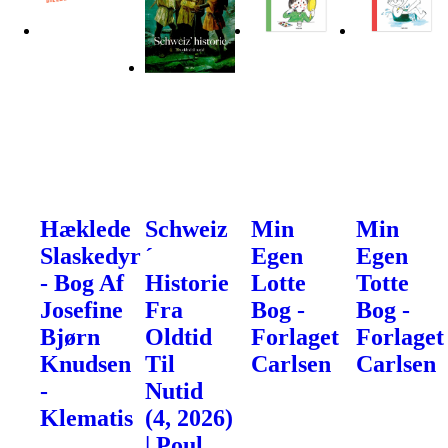
Hæklede
Schweiz
Min
Min
Slaskedyr
´
Egen
Egen
- Bog Af
Historie
Lotte
Totte
Josefine
Fra
Bog -
Bog -
Bjørn
Oldtid
Forlaget
Forlaget
Knudsen
Til
Carlsen
Carlsen
-
Nutid
Klematis
(4, 2026)
| Poul