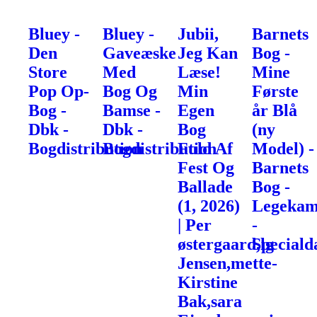
Bluey -
Bluey -
Jubii,
Barnets
Den
Gaveæske
Jeg Kan
Bog -
Store
Med
Læse!
Mine
Pop Op-
Bog Og
Min
Første
Bog -
Bamse -
Egen
år Blå
Dbk -
Dbk -
Bog
(ny
Bogdistribution
Bogdistribution
Fuld Af
Model) -
Fest Og
Barnets
Ballade
Bog -
(1, 2026)
Legekam
| Per
-
østergaard,lg
Speciald
Jensen,mette-
Kirstine
Bak,sara