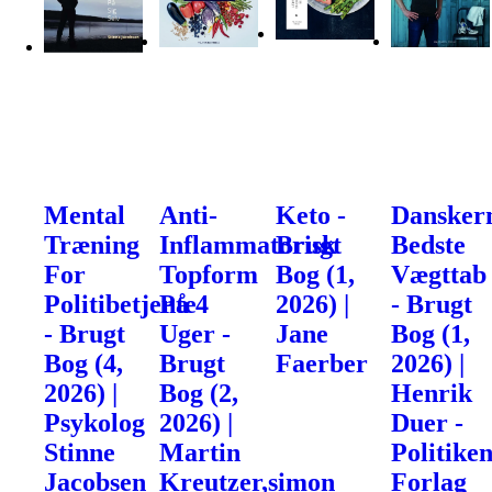
Mental
Anti-
Keto -
Dansker
Træning
Inflammatorisk
Brugt
Bedste
For
Topform
Bog (1,
Vægttab
Politibetjente
På 4
2026) |
- Brugt
- Brugt
Uger -
Jane
Bog (1,
Bog (4,
Brugt
Faerber
2026) |
2026) |
Bog (2,
Henrik
Psykolog
2026) |
Duer -
Stinne
Martin
Politike
Jacobsen
Kreutzer,simon
Forlag