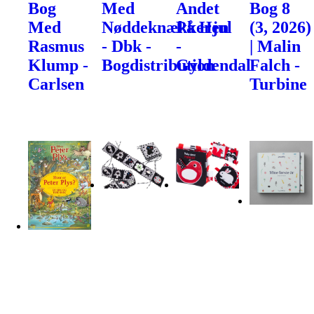
Bog
Med
Andet
Bog 8
Med
Nøddeknækkeren
På Hjul
(3, 2026)
Rasmus
- Dbk -
-
| Malin
Klump -
Bogdistribution
Gyldendal
Falch -
Carlsen
Turbine