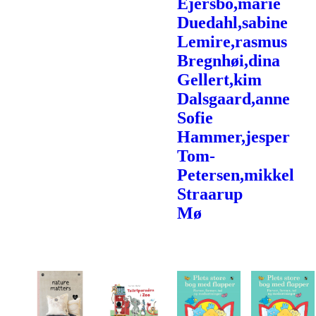
Ejersbo,marie
Duedahl,sabine
Lemire,rasmus
Bregnhøi,dina
Gellert,kim
Dalsgaard,anne
Sofie
Hammer,jesper
Tom-
Petersen,mikkel
Straarup
Mø