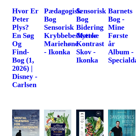
Hvor Er
Pædagogisk
Sensorisk
Barnets
Peter
Bog
Bog
Bog -
Plys?
Sensorisk
Bidering
Mine
En Søg
Krybbebeskytter
Mærke
Første
Og
Mariehøne
Kontrast
år
Find-
- Ikonka
Skov -
Album -
Bog (1,
Ikonka
Speciald
2026) |
Disney -
Carlsen