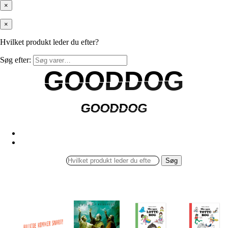
×
×
Hvilket produkt leder du efter?
Søg efter:
GOODDOG
GOODDOG
GOODDOG
GOODDOG
Søg