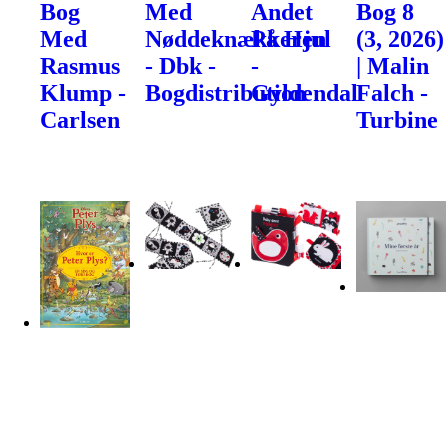
Bog
Med
Andet
Bog 8
Med
Nøddeknækkeren
På Hjul
(3, 2026)
Rasmus
- Dbk -
-
| Malin
Klump -
Bogdistribution
Gyldendal
Falch -
Carlsen
Turbine