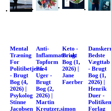
Mental
Anti-
Keto -
Dansker
Træning
Inflammatorisk
Brugt
Bedste
For
Topform
Bog (1,
Vægttab
Politibetjente
På 4
2026) |
- Brugt
- Brugt
Uger -
Jane
Bog (1,
Bog (4,
Brugt
Faerber
2026) |
2026) |
Bog (2,
Henrik
Psykolog
2026) |
Duer -
Stinne
Martin
Politike
Jacobsen
Kreutzer,simon
Forlag