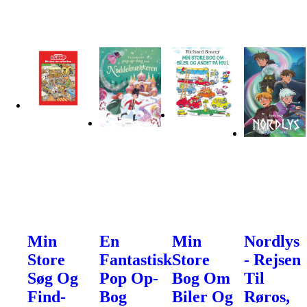
Min
En
Min
Nordlys
Store
Fantastisk
Store
- Rejsen
Søg Og
Pop Op-
Bog Om
Til
Find-
Bog
Biler Og
Røros,