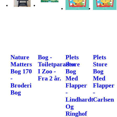
Nature
Bog -
Plets
Plets
Matters
Toiletparaden
Store
Store
Bog 170
I Zoo -
Bog
Bog
-
Fra 2 år.
Med
Med
Broderi
Flapper
Flapper
Bog
-
-
Lindhardt
Carlsen
Og
Ringhof