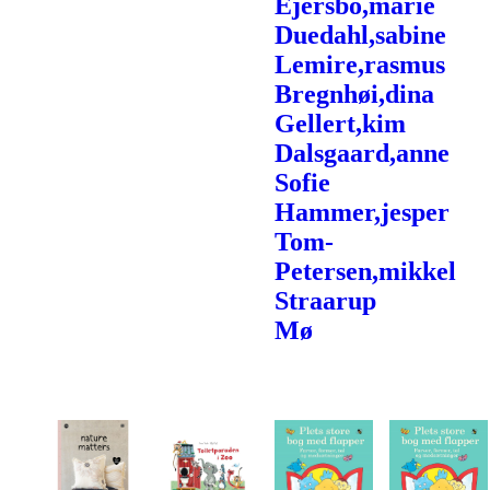
Ejersbo,marie
Duedahl,sabine
Lemire,rasmus
Bregnhøi,dina
Gellert,kim
Dalsgaard,anne
Sofie
Hammer,jesper
Tom-
Petersen,mikkel
Straarup
Mø