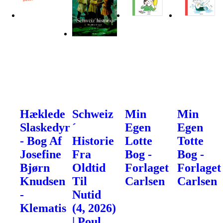
Hæklede
Schweiz
Min
Min
Slaskedyr
´
Egen
Egen
- Bog Af
Historie
Lotte
Totte
Josefine
Fra
Bog -
Bog -
Bjørn
Oldtid
Forlaget
Forlaget
Knudsen
Til
Carlsen
Carlsen
-
Nutid
Klematis
(4, 2026)
| Poul