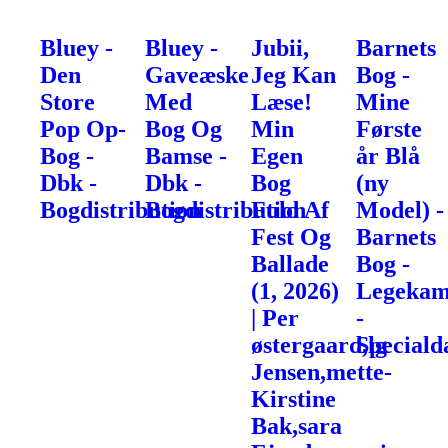
Bluey -
Bluey -
Jubii,
Barnets
Den
Gaveæske
Jeg Kan
Bog -
Store
Med
Læse!
Mine
Pop Op-
Bog Og
Min
Første
Bog -
Bamse -
Egen
år Blå
Dbk -
Dbk -
Bog
(ny
Bogdistribution
Bogdistribution
Fuld Af
Model) -
Fest Og
Barnets
Ballade
Bog -
(1, 2026)
Legekam
| Per
-
østergaard,lg
Speciald
Jensen,mette-
Kirstine
Bak,sara