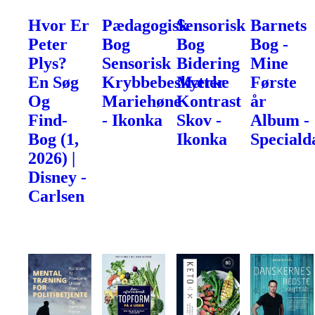
Hvor Er
Pædagogisk
Sensorisk
Barnets
Peter
Bog
Bog
Bog -
Plys?
Sensorisk
Bidering
Mine
En Søg
Krybbebeskytter
Mærke
Første
Og
Mariehøne
Kontrast
år
Find-
- Ikonka
Skov -
Album -
Bog (1,
Ikonka
Speciald
2026) |
Disney -
Carlsen