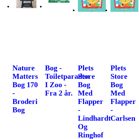
Nature
Bog -
Plets
Plets
Matters
Toiletparaden
Store
Store
Bog 170
I Zoo -
Bog
Bog
-
Fra 2 år.
Med
Med
Broderi
Flapper
Flapper
Bog
-
-
Lindhardt
Carlsen
Og
Ringhof