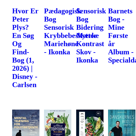
Hvor Er
Pædagogisk
Sensorisk
Barnets
Peter
Bog
Bog
Bog -
Plys?
Sensorisk
Bidering
Mine
En Søg
Krybbebeskytter
Mærke
Første
Og
Mariehøne
Kontrast
år
Find-
- Ikonka
Skov -
Album -
Bog (1,
Ikonka
Speciald
2026) |
Disney -
Carlsen