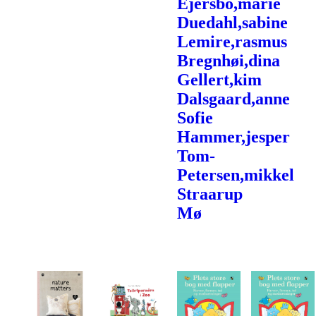
Ejersbo,marie
Duedahl,sabine
Lemire,rasmus
Bregnhøi,dina
Gellert,kim
Dalsgaard,anne
Sofie
Hammer,jesper
Tom-
Petersen,mikkel
Straarup
Mø