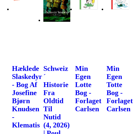
Hæklede
Schweiz
Min
Min
Slaskedyr
´
Egen
Egen
- Bog Af
Historie
Lotte
Totte
Josefine
Fra
Bog -
Bog -
Bjørn
Oldtid
Forlaget
Forlaget
Knudsen
Til
Carlsen
Carlsen
-
Nutid
Klematis
(4, 2026)
| Poul