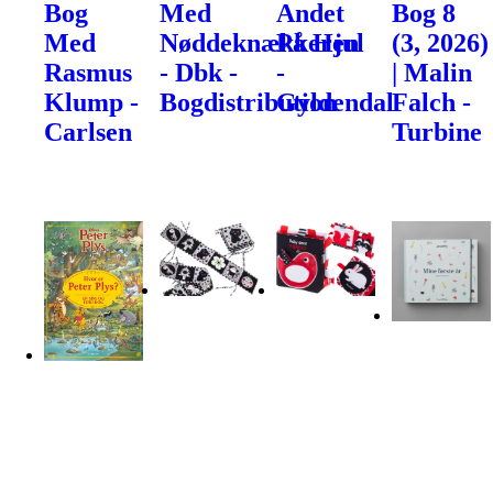
Bog
Med
Andet
Bog 8
Med
Nøddeknækkeren
På Hjul
(3, 2026)
Rasmus
- Dbk -
-
| Malin
Klump -
Bogdistribution
Gyldendal
Falch -
Carlsen
Turbine