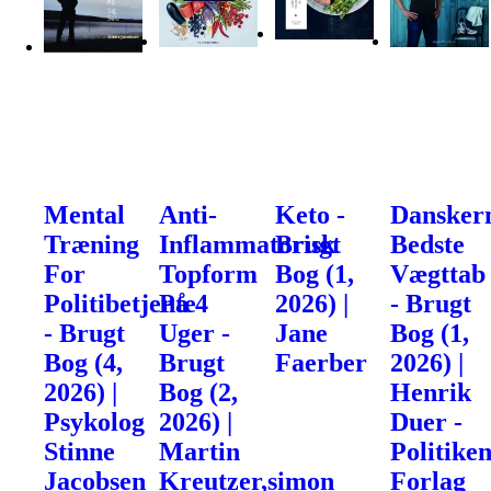
Mental
Anti-
Keto -
Dansker
Træning
Inflammatorisk
Brugt
Bedste
For
Topform
Bog (1,
Vægttab
Politibetjente
På 4
2026) |
- Brugt
- Brugt
Uger -
Jane
Bog (1,
Bog (4,
Brugt
Faerber
2026) |
2026) |
Bog (2,
Henrik
Psykolog
2026) |
Duer -
Stinne
Martin
Politike
Jacobsen
Kreutzer,simon
Forlag