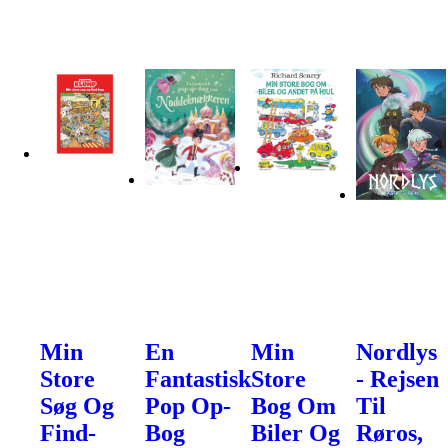
Min
En
Min
Nordlys
Store
Fantastisk
Store
- Rejsen
Søg Og
Pop Op-
Bog Om
Til
Find-
Bog
Biler Og
Røros,