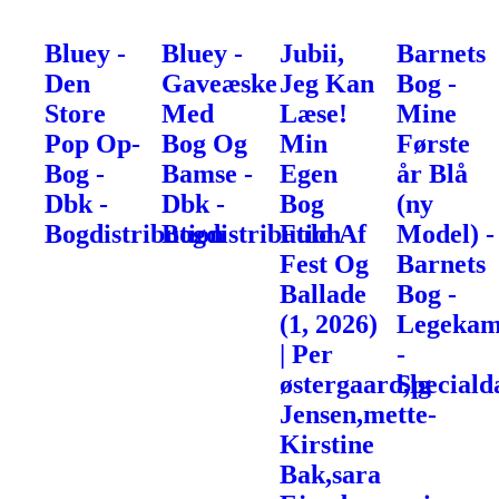
Bluey -
Bluey -
Jubii,
Barnets
Den
Gaveæske
Jeg Kan
Bog -
Store
Med
Læse!
Mine
Pop Op-
Bog Og
Min
Første
Bog -
Bamse -
Egen
år Blå
Dbk -
Dbk -
Bog
(ny
Bogdistribution
Bogdistribution
Fuld Af
Model) -
Fest Og
Barnets
Ballade
Bog -
(1, 2026)
Legekam
| Per
-
østergaard,lg
Speciald
Jensen,mette-
Kirstine
Bak,sara