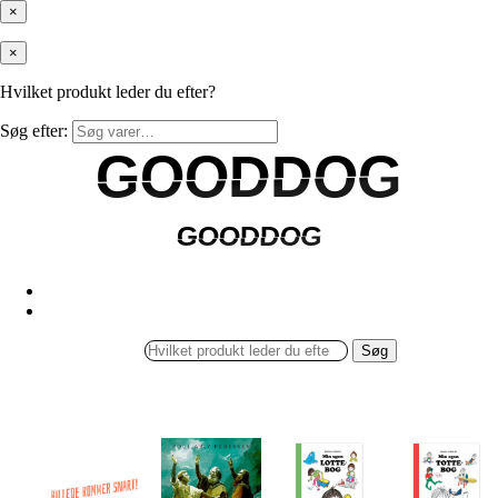
×
×
Hvilket produkt leder du efter?
Søg efter:
GOODDOG
GOODDOG
GOODDOG
GOODDOG
Søg