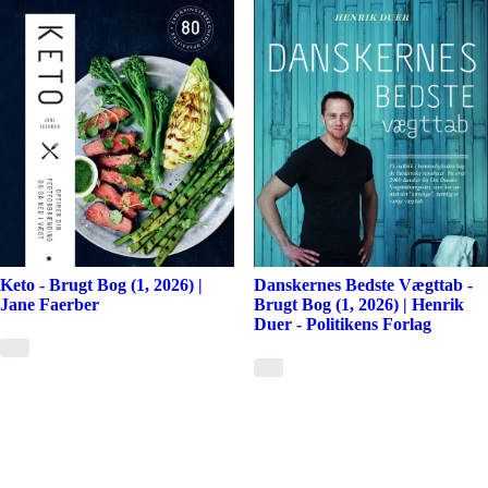
Keto - Brugt Bog (1, 2026) |
Danskernes Bedste Vægttab -
Jane Faerber
Brugt Bog (1, 2026) | Henrik
Duer - Politikens Forlag