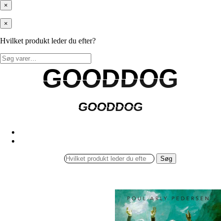
×
×
Hvilket produkt leder du efter?
Søg
efter:
GOODDOG
GOODDOG
GOODDOG
GOODDOG
Søg