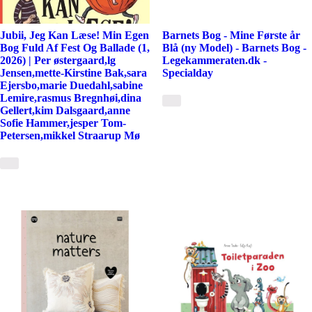
Jubii, Jeg Kan Læse! Min Egen
Barnets Bog - Mine Første år
Bog Fuld Af Fest Og Ballade (1,
Blå (ny Model) - Barnets Bog -
2026) | Per østergaard,lg
Legekammeraten.dk -
Jensen,mette-Kirstine Bak,sara
Specialday
Ejersbo,marie Duedahl,sabine
Lemire,rasmus Bregnhøi,dina
Gellert,kim Dalsgaard,anne
Sofie Hammer,jesper Tom-
Petersen,mikkel Straarup Mø