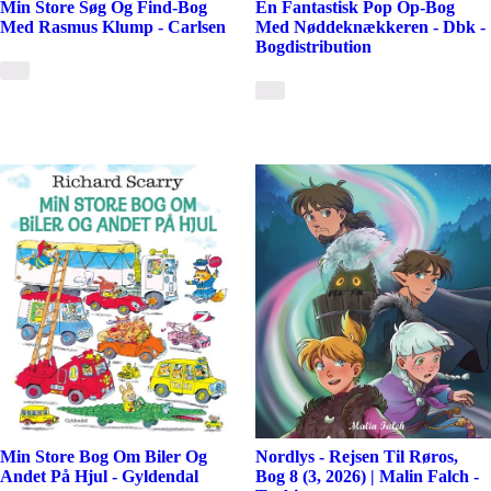
Min Store Søg Og Find-Bog
En Fantastisk Pop Op-Bog
Med Rasmus Klump - Carlsen
Med Nøddeknækkeren - Dbk -
Bogdistribution
Min Store Bog Om Biler Og
Nordlys - Rejsen Til Røros,
Andet På Hjul - Gyldendal
Bog 8 (3, 2026) | Malin Falch -