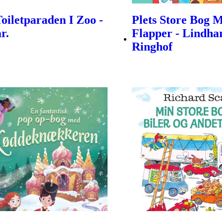
Toiletparaden I Zoo -
Plets Store Bog 
r.
Flapper - Lindha
Ringhof