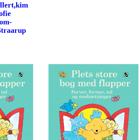
llert,kim
ofie
Tom-
Straarup