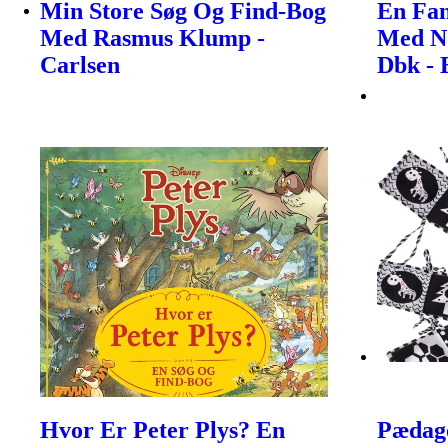
Min Store Søg Og Find-Bog
En Fan
Med Rasmus Klump -
Med N
Carlsen
Dbk - 
Hvor Er Peter Plys? En
Pædago