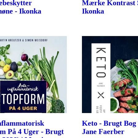
beskytter
Mærke Kontrast 
øne - Ikonka
Ikonka
nflammatorisk
Keto - Brugt Bog (
m På 4 Uger - Brugt
Jane Faerber