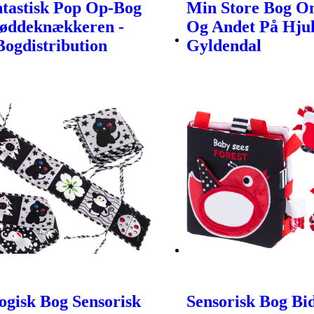
tastisk Pop Op-Bog
Min Store Bog O
øddeknækkeren -
Og Andet På Hjul
Bogdistribution
Gyldendal
gisk Bog Sensorisk
Sensorisk Bog Bi