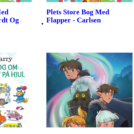
Med
Plets Store Bog Med
rdt Og
Flapper - Carlsen