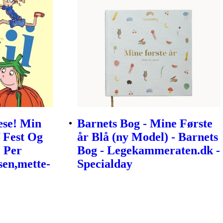
æse! Min
Barnets Bog - Mine Første
 Fest Og
år Blå (ny Model) - Barnets
| Per
Bog - Legekammeraten.dk -
sen,mette-
Specialday
a