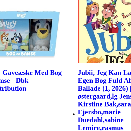
- Gaveæske Med Bog
Jubii, Jeg Kan L
se - Dbk -
Egen Bog Fuld Af
tribution
Ballade (1, 2026) 
østergaard,lg Jen
Kirstine Bak,sar
Ejersbo,marie
Duedahl,sabine
Lemire,rasmus