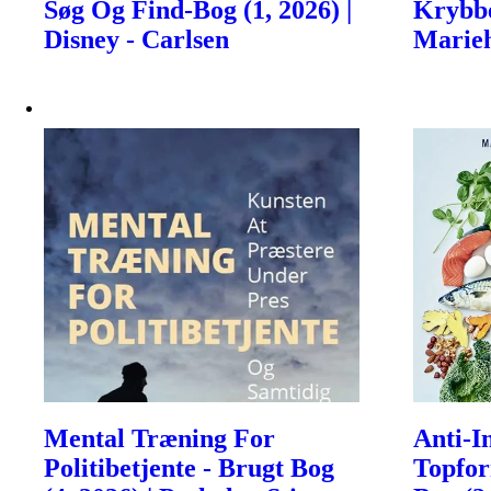
Søg Og Find-Bog (1, 2026) |
Krybbe
Disney - Carlsen
Marieh
Mental Træning For
Anti-I
Politibetjente - Brugt Bog
Topfor