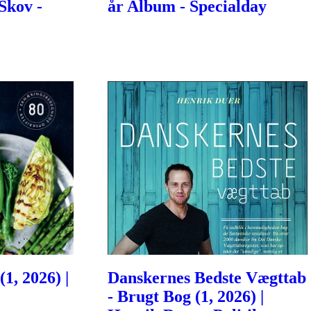
Skov -
år Album - Specialday
1, 2026) |
Danskernes Bedste Vægttab
- Brugt Bog (1, 2026) |