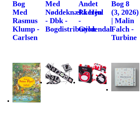
Bog
Med
Andet
Bog 8
Med
Nøddeknækkeren
På Hjul
(3, 2026)
Rasmus
- Dbk -
-
| Malin
Klump -
Bogdistribution
Gyldendal
Falch -
Carlsen
Turbine