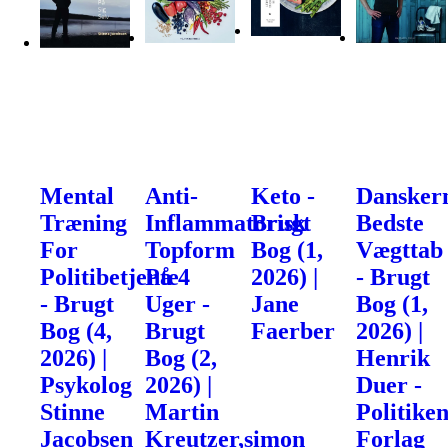
Mental
Anti-
Keto -
Dansker
Træning
Inflammatorisk
Brugt
Bedste
For
Topform
Bog (1,
Vægttab
Politibetjente
På 4
2026) |
- Brugt
- Brugt
Uger -
Jane
Bog (1,
Bog (4,
Brugt
Faerber
2026) |
2026) |
Bog (2,
Henrik
Psykolog
2026) |
Duer -
Stinne
Martin
Politike
Jacobsen
Kreutzer,simon
Forlag