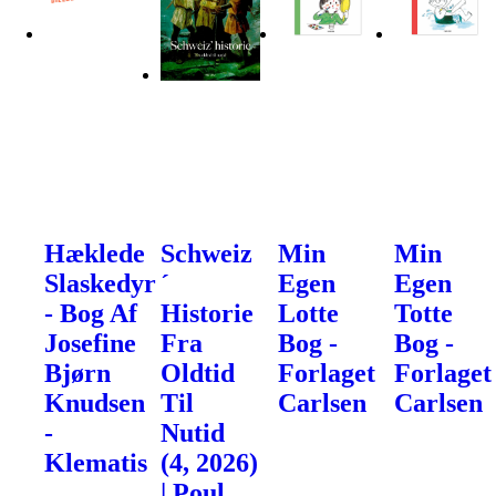
Hæklede
Schweiz
Min
Min
Slaskedyr
´
Egen
Egen
- Bog Af
Historie
Lotte
Totte
Josefine
Fra
Bog -
Bog -
Bjørn
Oldtid
Forlaget
Forlaget
Knudsen
Til
Carlsen
Carlsen
-
Nutid
Klematis
(4, 2026)
| Poul