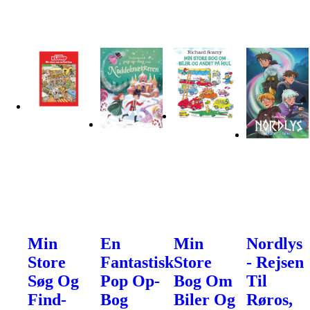
Min
En
Min
Nordlys
Store
Fantastisk
Store
- Rejsen
Søg Og
Pop Op-
Bog Om
Til
Find-
Bog
Biler Og
Røros,