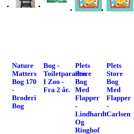
Nature
Bog -
Plets
Plets
Matters
Toiletparaden
Store
Store
Bog 170
I Zoo -
Bog
Bog
-
Fra 2 år.
Med
Med
Broderi
Flapper
Flapper
Bog
-
-
Lindhardt
Carlsen
Og
Ringhof