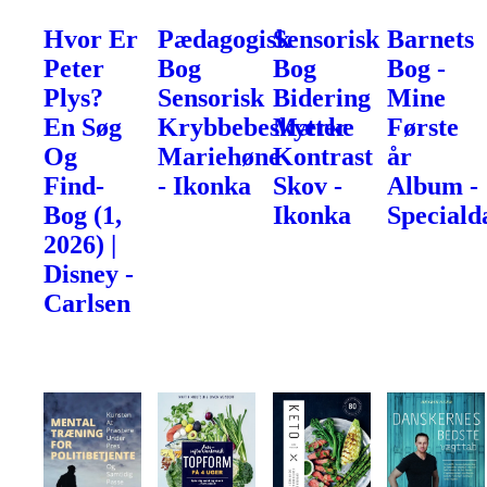
Hvor Er
Pædagogisk
Sensorisk
Barnets
Peter
Bog
Bog
Bog -
Plys?
Sensorisk
Bidering
Mine
En Søg
Krybbebeskytter
Mærke
Første
Og
Mariehøne
Kontrast
år
Find-
- Ikonka
Skov -
Album -
Bog (1,
Ikonka
Speciald
2026) |
Disney -
Carlsen