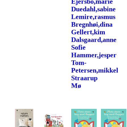
Ejersbo,marie
Duedahl,sabine
Lemire,rasmus
Bregnhøi,dina
Gellert,kim
Dalsgaard,anne
Sofie
Hammer,jesper
Tom-
Petersen,mikkel
Straarup
Mø