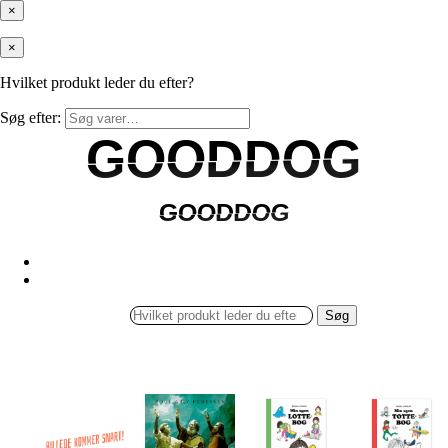
×
×
Hvilket produkt leder du efter?
Søg efter:
GOODDOG
GOODDOG
GOODDOG
GOODDOG
Søg