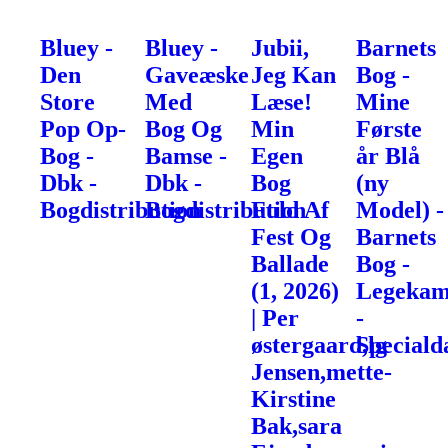
Bluey -
Bluey -
Jubii,
Barnets
Den
Gaveæske
Jeg Kan
Bog -
Store
Med
Læse!
Mine
Pop Op-
Bog Og
Min
Første
Bog -
Bamse -
Egen
år Blå
Dbk -
Dbk -
Bog
(ny
Bogdistribution
Bogdistribution
Fuld Af
Model) -
Fest Og
Barnets
Ballade
Bog -
(1, 2026)
Legekam
| Per
-
østergaard,lg
Speciald
Jensen,mette-
Kirstine
Bak,sara