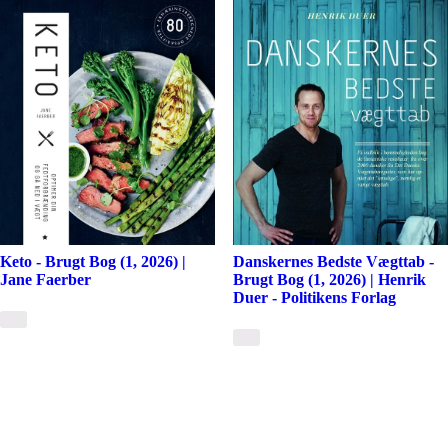
Keto - Brugt Bog (1, 2026) |
Danskernes Bedste Vægttab -
Jane Faerber
Brugt Bog (1, 2026) | Henrik
Duer - Politikens Forlag