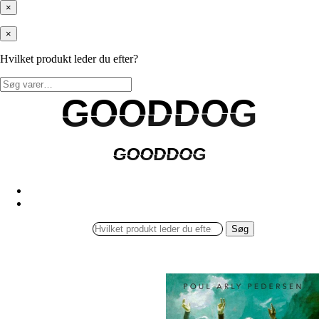
×
×
Hvilket produkt leder du efter?
Søg
efter:
GOODDOG
GOODDOG
GOODDOG
GOODDOG
Søg