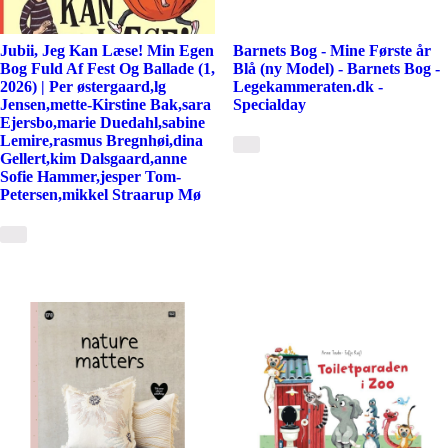
Jubii, Jeg Kan Læse! Min Egen
Barnets Bog - Mine Første år
Bog Fuld Af Fest Og Ballade (1,
Blå (ny Model) - Barnets Bog -
2026) | Per østergaard,lg
Legekammeraten.dk -
Jensen,mette-Kirstine Bak,sara
Specialday
Ejersbo,marie Duedahl,sabine
Lemire,rasmus Bregnhøi,dina
Gellert,kim Dalsgaard,anne
Sofie Hammer,jesper Tom-
Petersen,mikkel Straarup Mø