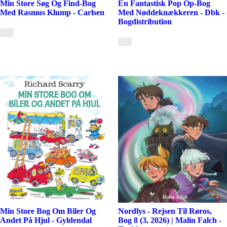
Min Store Søg Og Find-Bog
En Fantastisk Pop Op-Bog
Med Rasmus Klump - Carlsen
Med Nøddeknækkeren - Dbk -
Bogdistribution
Min Store Bog Om Biler Og
Nordlys - Rejsen Til Røros,
Andet På Hjul - Gyldendal
Bog 8 (3, 2026) | Malin Falch -