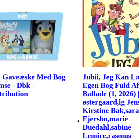
- Gaveæske Med Bog
Jubii, Jeg Kan L
se - Dbk -
Egen Bog Fuld Af
tribution
Ballade (1, 2026) 
østergaard,lg Jen
Kirstine Bak,sar
Ejersbo,marie
Duedahl,sabine
Lemire,rasmus