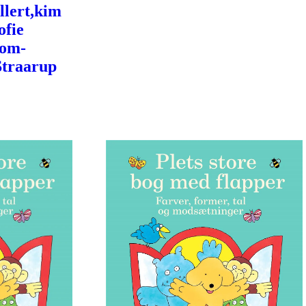
llert,kim
ofie
Tom-
Straarup