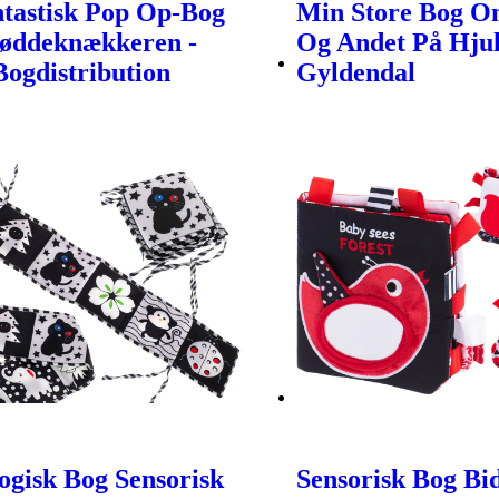
tastisk Pop Op-Bog
Min Store Bog O
øddeknækkeren -
Og Andet På Hjul
Bogdistribution
Gyldendal
gisk Bog Sensorisk
Sensorisk Bog Bi