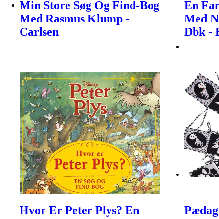
Min Store Søg Og Find-Bog
En Fan
Med Rasmus Klump -
Med N
Carlsen
Dbk - 
Hvor Er Peter Plys? En
Pædago