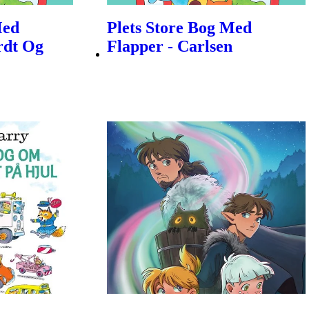
Med
Plets Store Bog Med
rdt Og
Flapper - Carlsen