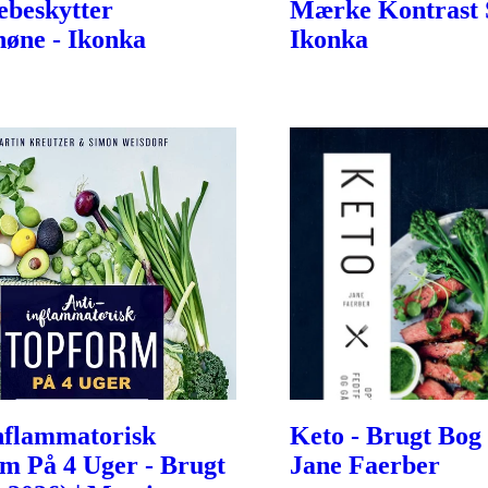
beskytter
Mærke Kontrast 
øne - Ikonka
Ikonka
nflammatorisk
Keto - Brugt Bog (
m På 4 Uger - Brugt
Jane Faerber