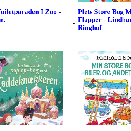
Toiletparaden I Zoo -
Plets Store Bog 
r.
Flapper - Lindha
Ringhof