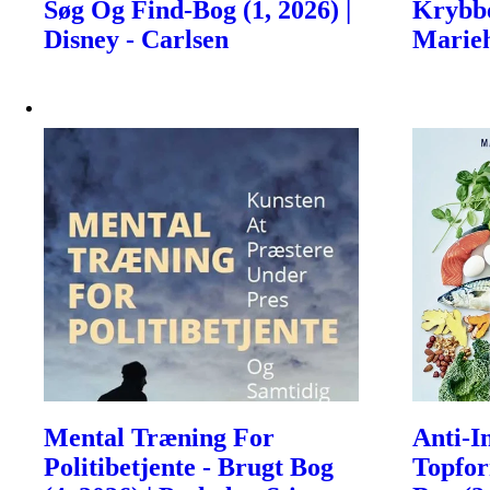
Søg Og Find-Bog (1, 2026) |
Krybbe
Disney - Carlsen
Marieh
Mental Træning For
Anti-I
Politibetjente - Brugt Bog
Topfor