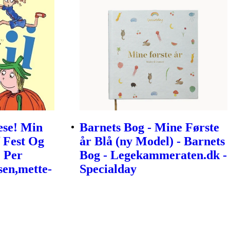
æse! Min
Barnets Bog - Mine Første
 Fest Og
år Blå (ny Model) - Barnets
| Per
Bog - Legekammeraten.dk -
sen,mette-
Specialday
a