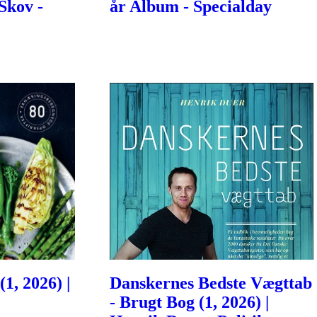
Skov -
år Album - Specialday
1, 2026) |
Danskernes Bedste Vægttab
- Brugt Bog (1, 2026) |