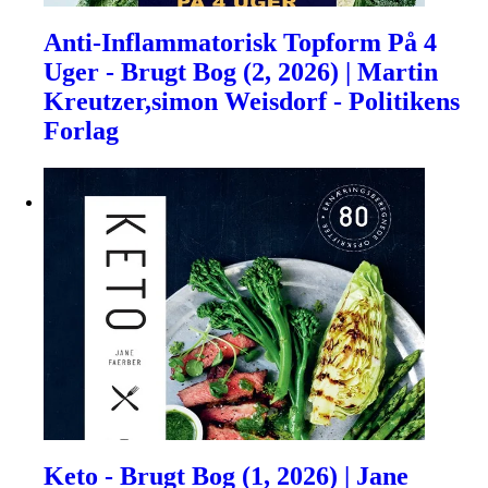
Anti-Inflammatorisk Topform På 4
Uger - Brugt Bog (2, 2026) | Martin
Kreutzer,simon Weisdorf - Politikens
Forlag
Keto - Brugt Bog (1, 2026) | Jane