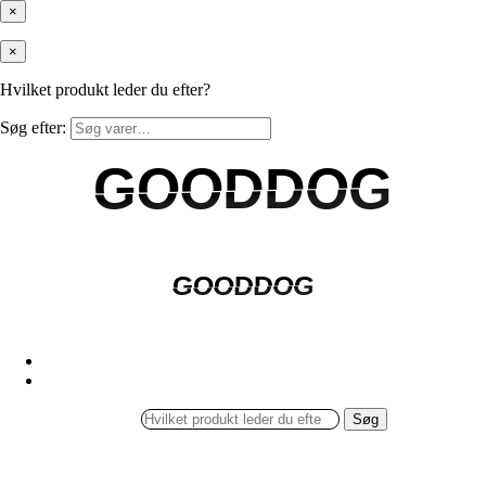
×
×
Hvilket produkt leder du efter?
Søg efter:
GOODDOG
GOODDOG
GOODDOG
GOODDOG
Søg